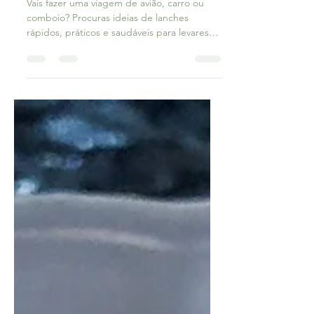
Vais fazer uma viagem de avião, carro ou
comboio? Procuras ideias de lanches
rápidos, práticos e saudáveis para levares
contigo? Aqui...