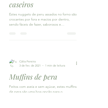
Cátia Pereira
16 de fev. de 2021
2 min de leitura
Nuggets de peru
caseiros
Estes nuggets de peru assados no forno são
crocantes por fora e macios por dentro,
sendo fáceis de fazer, saborosos e
saudáveis. São...
Cátia Pereira
3 de fev. de 2021
1 min de leitura
Muffins de pera