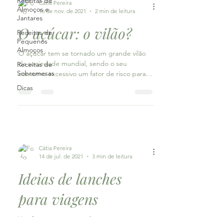
Receitas de
Cátia Pereira
Almoços e
16 de nov. de 2021
2 min de leitura
Jantares
O açúcar: o vilão?
Receitas de
Pequenos
Almoços
O açúcar tem se tornado um grande vilão
da sociedade mundial, sendo o seu
Receitas de
Sobremesas
consumo excessivo um fator de risco para o
desenvolvimento de...
Dicas
Cátia Pereira
14 de jul. de 2021
3 min de leitura
Ideias de lanches
para viagens