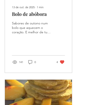
13 de out. de 2025
∙
1
min
Bolo de abóbora
Sabores de outono num
bolo que aquecem o
coração. E melhor de tudo
é um bolo de abobora
saudável, simples e
nutritivo. E a abóbora dá-
lhe uma textura e sabor
tão únicos
141
0
4