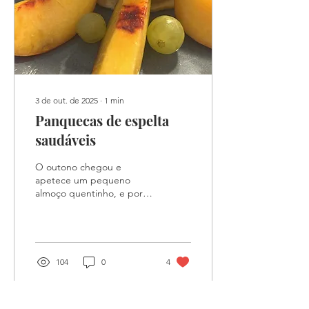
3 de out. de 2025
∙
1
min
Panquecas de espelta
saudáveis
O outono chegou e
apetece um pequeno
almoço quentinho, e por
isso deixo-te esta receita
de panquecas de espelta
fofas e deliciosas . Vais...
104
0
4