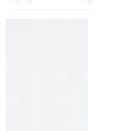
Esta receita mistura sabores quentes e
picantes, e texturas que contrastam entre o
suave de uma massa com puré de abóbora
e o crocante de...