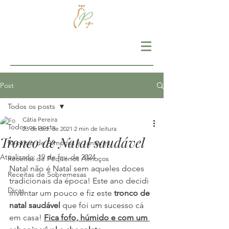
Post
Todos os posts
Cátia Pereira
Todos os posts
23 de dez. de 2021
2 min de leitura
Tronco de Natal saudável
Receitas de Almoços e Jantares
Atualizado:
19 de fev. de 2024
Receitas de Pequenos Almoços
Natal não é Natal sem aqueles doces 
Receitas de Sobremesas
tradicionais da época! Este ano decidi 
Dicas
inventar um pouco e fiz este 
tronco de 
natal saudável 
que foi um sucesso cá 
em casa! 
Fica fofo, húmido e com um 