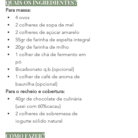
QUAIS OS INGREDIENTES?
Para massa:
4 ovos
2 colheres de sopa de mel
2 colheres de açúcar amarelo
55gr de farinha de espelta integral
20gr de farinha de milho
1 colher de chá de fermento em 
pó
Bicarbonato q.b.(opcional)
1 colher de café de aroma de 
baunilha (opcional)
Para o recheio e cobertura:
40gr de chocolate de culinária 
(usei com 60%cacau)
2 colheres de sobremesa de 
iogurte sólido natural
COMO FAZER?