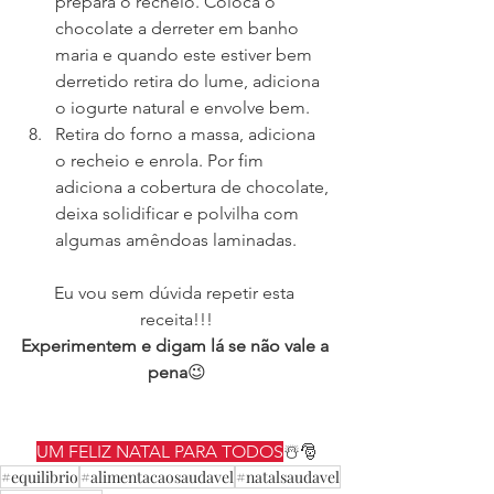
prepara o recheio. Coloca o 
chocolate a derreter em banho 
maria e quando este estiver bem 
derretido retira do lume, adiciona 
o iogurte natural e envolve bem.
Retira do forno a massa, adiciona 
o recheio e enrola. Por fim 
adiciona a cobertura de chocolate, 
deixa solidificar e polvilha com 
algumas amêndoas laminadas.
Eu vou sem dúvida repetir esta 
receita!!!
Experimentem e digam lá se não vale a 
pena
😉
UM FELIZ NATAL PARA TODOS
☃️🎅
#equilibrio
#alimentacaosaudavel
#natalsaudavel