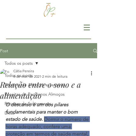
Post
Todos os posts
Cátia Pereira
Todos os posts
6 de mar. de 2021
2 min de leitura
Relação entre o sono e a
Receitas de Almoços e Jantares
alimentação
Receitas de Pequenos Almoços
Receitas de Sobremesas
O descanso é um dos pilares 
fundamentais para manter o bom 
Dicas
estado de saúde. 
Dormir o número de 
horas adequado, confere uma 
proteção em termos de saúde mental, 